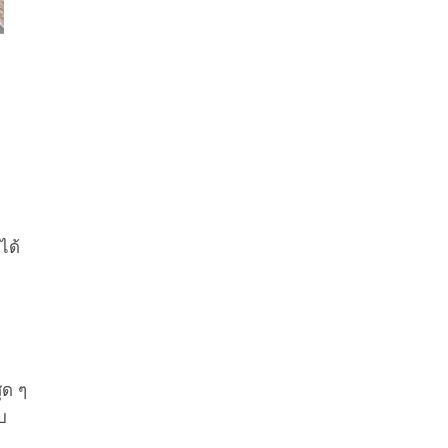
ได้
ุด ๆ
บ