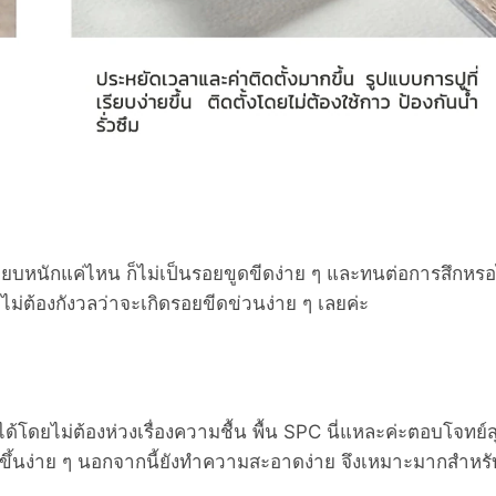
หยียบหนักแค่ไหน ก็ไม่เป็นรอยขูดขีดง่าย ๆ และทนต่อการสึกหรอ
าะไม่ต้องกังวลว่าจะเกิดรอยขีดข่วนง่าย ๆ เลยค่ะ
ด้โดยไม่ต้องห่วงเรื่องความชื้น พื้น SPC นี่แหละค่ะตอบโจทย์ส
ราขึ้นง่าย ๆ นอกจากนี้ยังทำความสะอาดง่าย จึงเหมาะมากสำหรั