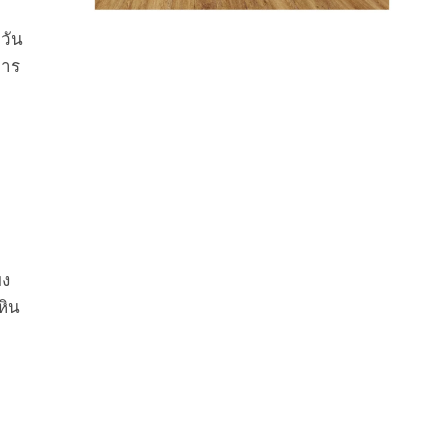
)
 วัน
การ
ผง
หิน